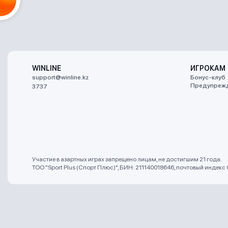
WINLINE
ИГРОКАМ
support@winline.kz
Бонус-клуб
Предупрежд
3737
Участие в азартных играх запрещено лицам, не достигшим 21 года.
ТОО "Sport Plus (Спорт Плюс)", БИН: 211140018646, почтовый индекс