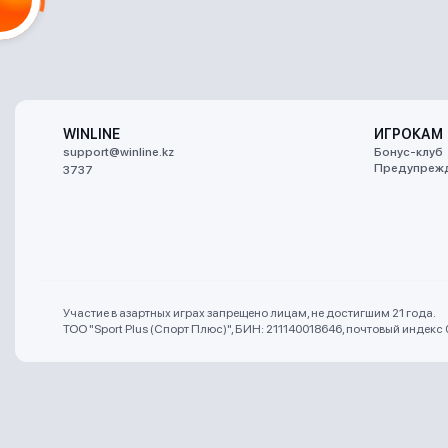
WINLINE
ИГРОКАМ
support@winline.kz
Бонус-клуб
Предупрежд
3737
Участие в азартных играх запрещено лицам, не достигшим 21 года.
ТОО "Sport Plus (Спорт Плюс)", БИН: 211140018646, почтовый индекс