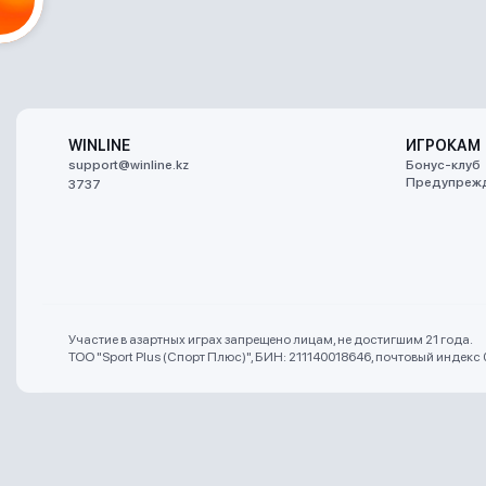
WINLINE
ИГРОКАМ
support@winline.kz
Бонус-клуб
Предупрежд
3737
Участие в азартных играх запрещено лицам, не достигшим 21 года.
ТОО "Sport Plus (Спорт Плюс)", БИН: 211140018646, почтовый индекс