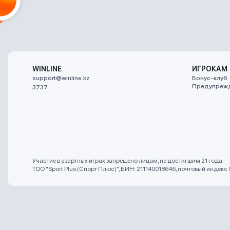
WINLINE
ИГРОКАМ
support@winline.kz
Бонус-клуб
Предупрежд
3737
Участие в азартных играх запрещено лицам, не достигшим 21 года.
ТОО "Sport Plus (Спорт Плюс)", БИН: 211140018646, почтовый индекс